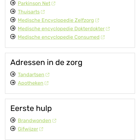
Parkinson Net
e
n
Thuisarts
s
Medische Encyclopedie Zelfzorg
Medische encyclopedie Dokterdokter
Medische encyclopedie Consumed
Adressen in de zorg
Tandartsen
Apotheken
Eerste hulp
Brandwonden
Gifwijzer