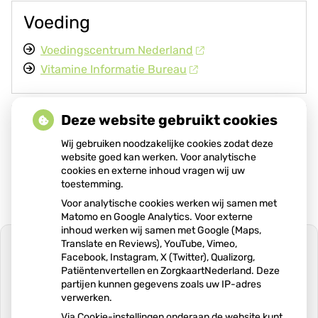
Voeding
Voedingscentrum Nederland
Vitamine Informatie Bureau
Deze website gebruikt cookies
Zorgverzekeraar
Wij gebruiken noodzakelijke cookies zodat deze
Zorgverzekeraarinformatie
website goed kan werken. Voor analytische
cookies en externe inhoud vragen wij uw
toestemming.
Voor analytische cookies werken wij samen met
Matomo en Google Analytics. Voor externe
inhoud werken wij samen met Google (Maps,
Translate en Reviews), YouTube, Vimeo,
Facebook, Instagram, X (Twitter), Qualizorg,
Patiëntenvertellen en ZorgkaartNederland. Deze
partijen kunnen gegevens zoals uw IP-adres
U heeft geen toestemming gegeven
verwerken.
voor
externe inhoud
die nodig is om dit
te zien.
Via Cookie-instellingen onderaan de website kunt