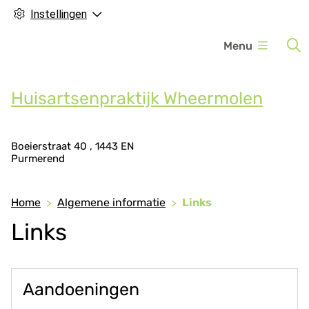
Instellingen
H
Menu
o
o
f
Huisartsenpraktijk Wheermolen
d
m
A
e
Boeierstraat
40
1443 EN
Purmerend
d
n
r
u
e
Home
Algemene informatie
Links
s
Links
g
e
g
e
Aandoeningen
v