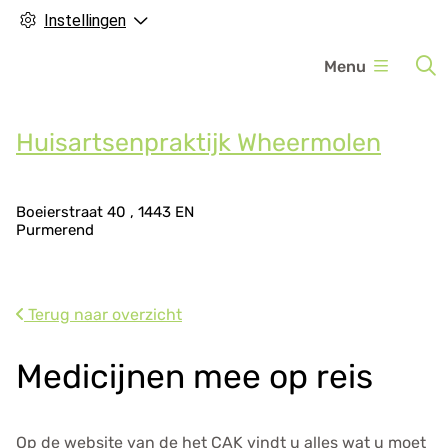
Instellingen
H
Menu
o
o
f
Huisartsenpraktijk Wheermolen
d
m
A
e
Boeierstraat
40
1443 EN
Purmerend
d
n
r
u
e
s
Terug naar overzicht
g
e
Medicijnen mee op reis
g
e
v
Op de website van de het CAK vindt u alles wat u moet