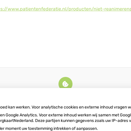
ps://www.patientenfederatie.nl/producten/niet-reanimeren
U heeft geen toestemming gegeven
voor
externe inhoud
die nodig is om dit
te zien.
 goed kan werken. Voor analytische cookies en externe inhoud vragen 
Cookie-instellingen wijzigen
n Google Analytics. Voor externe inhoud werken wij samen met Google
n ZorgkaartNederland. Deze partijen kunnen gegevens zoals uw IP-adres
ieder moment uw toestemming intrekken of aanpassen.