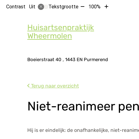
Tekst
Tekst
Contrast
Tekstgrootte
100%
Uit
verkleinen
vergroten
Hoof
met
met
Huisartsenpraktijk
10%
10%
Wheermolen
Adresgegevens
Boeierstraat
40
1443 EN
Purmerend
Terug naar overzicht
Niet-reanimeer pe
Hij is er eindelijk: de onafhankelijke, niet-reani