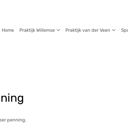
dmenu
Home
Praktijk Willemse
Praktijk van der Veen
Sp
Praktijk
Praktij
Willemse
van
submenu
der
Veen
subm
nning
meer penning.