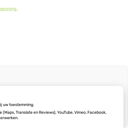
penning.
wij uw toestemming.
 (Maps, Translate en Reviews), YouTube, Vimeo, Facebook,
 verwerken.
Ga