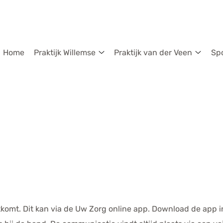
dmenu
Home
Praktijk Willemse
Praktijk van der Veen
Sp
Praktijk
Praktij
Willemse
van
submenu
der
Veen
subm
komt. Dit kan via de
Uw Zorg online app
. Download de app 