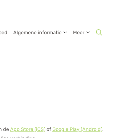
oed
Algemene informatie
Meer
k
Algemene
Meer
informatie
submenu
submenu
enu
in de
App Store (iOS)
of
Google Play (Android)
.