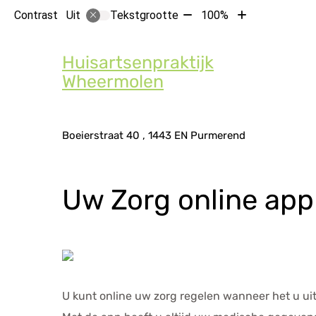
Tekst
Tekst
Contrast
Tekstgrootte
100%
Uit
verkleinen
vergroten
Hoof
met
met
Huisartsenpraktijk
10%
10%
Wheermolen
Adresgegevens
Boeierstraat
40
1443 EN
Purmerend
Uw Zorg online app
U kunt online uw zorg regelen wanneer het u uit