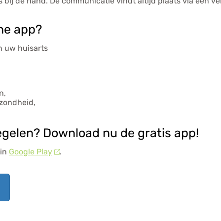
bij de hand. De communicatie vindt altijd plaats via een vei
ine app?
n uw huisarts
n,
zondheid,
 regelen? Download nu de gratis app!
 in
Google Play
.